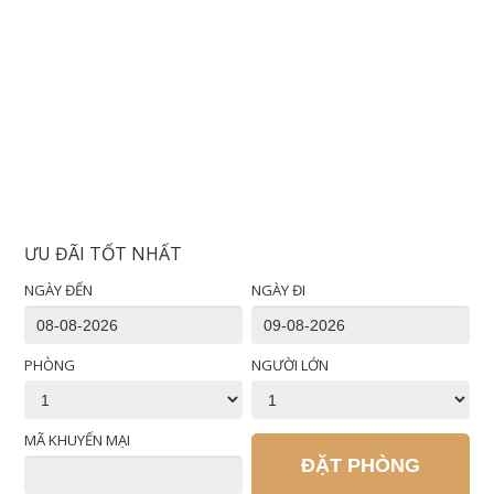
ƯU ĐÃI TỐT NHẤT
NGÀY ĐẾN
NGÀY ĐI
PHÒNG
NGƯỜI LỚN
MÃ KHUYẾN MẠI
ĐẶT PHÒNG