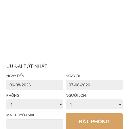
ƯU ĐÃI TỐT NHẤT
NGÀY ĐẾN
NGÀY ĐI
PHÒNG
NGƯỜI LỚN
MÃ KHUYẾN MẠI
ĐẶT PHÒNG