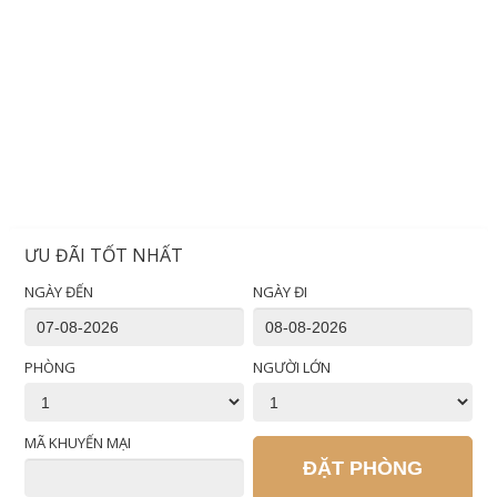
ƯU ĐÃI TỐT NHẤT
NGÀY ĐẾN
NGÀY ĐI
PHÒNG
NGƯỜI LỚN
MÃ KHUYẾN MẠI
ĐẶT PHÒNG