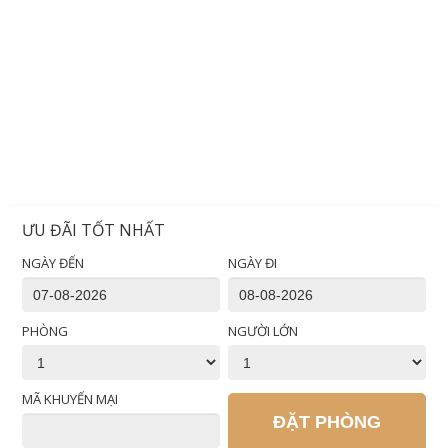
ƯU ĐÃI TỐT NHẤT
NGÀY ĐẾN
NGÀY ĐI
PHÒNG
NGƯỜI LỚN
MÃ KHUYẾN MẠI
ĐẶT PHÒNG