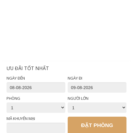
ƯU ĐÃI TỐT NHẤT
NGÀY ĐẾN
NGÀY ĐI
PHÒNG
NGƯỜI LỚN
MÃ KHUYẾN MẠI
ĐẶT PHÒNG