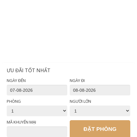
ƯU ĐÃI TỐT NHẤT
NGÀY ĐẾN
NGÀY ĐI
PHÒNG
NGƯỜI LỚN
MÃ KHUYẾN MẠI
ĐẶT PHÒNG