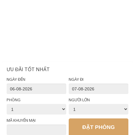
ƯU ĐÃI TỐT NHẤT
NGÀY ĐẾN
NGÀY ĐI
PHÒNG
NGƯỜI LỚN
MÃ KHUYẾN MẠI
ĐẶT PHÒNG