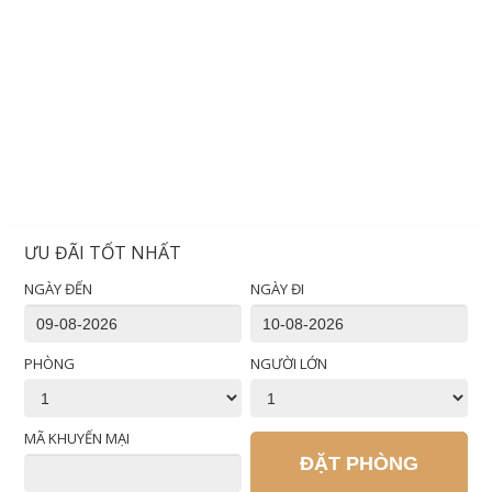
ƯU ĐÃI TỐT NHẤT
NGÀY ĐẾN
NGÀY ĐI
PHÒNG
NGƯỜI LỚN
MÃ KHUYẾN MẠI
ĐẶT PHÒNG