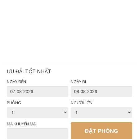
ƯU ĐÃI TỐT NHẤT
NGÀY ĐẾN
NGÀY ĐI
PHÒNG
NGƯỜI LỚN
MÃ KHUYẾN MẠI
ĐẶT PHÒNG