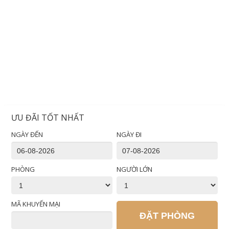
ƯU ĐÃI TỐT NHẤT
NGÀY ĐẾN
NGÀY ĐI
PHÒNG
NGƯỜI LỚN
MÃ KHUYẾN MẠI
ĐẶT PHÒNG