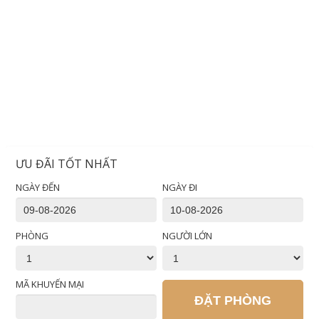
ƯU ĐÃI TỐT NHẤT
NGÀY ĐẾN
NGÀY ĐI
PHÒNG
NGƯỜI LỚN
MÃ KHUYẾN MẠI
ĐẶT PHÒNG