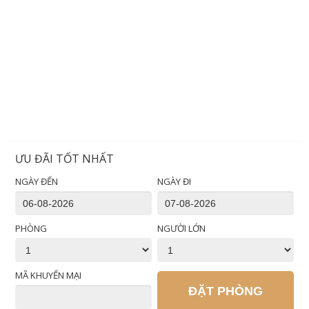
ƯU ĐÃI TỐT NHẤT
NGÀY ĐẾN
NGÀY ĐI
PHÒNG
NGƯỜI LỚN
MÃ KHUYẾN MẠI
ĐẶT PHÒNG