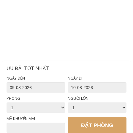
ƯU ĐÃI TỐT NHẤT
NGÀY ĐẾN
NGÀY ĐI
PHÒNG
NGƯỜI LỚN
MÃ KHUYẾN MẠI
ĐẶT PHÒNG