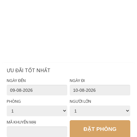
ƯU ĐÃI TỐT NHẤT
NGÀY ĐẾN
NGÀY ĐI
PHÒNG
NGƯỜI LỚN
MÃ KHUYẾN MẠI
ĐẶT PHÒNG