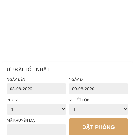
ƯU ĐÃI TỐT NHẤT
NGÀY ĐẾN
NGÀY ĐI
PHÒNG
NGƯỜI LỚN
MÃ KHUYẾN MẠI
ĐẶT PHÒNG