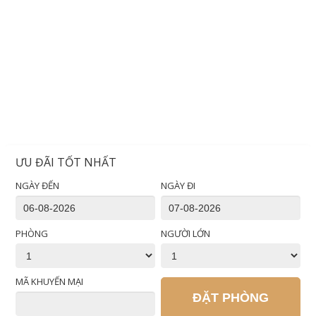
ƯU ĐÃI TỐT NHẤT
NGÀY ĐẾN
NGÀY ĐI
PHÒNG
NGƯỜI LỚN
MÃ KHUYẾN MẠI
ĐẶT PHÒNG