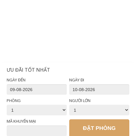
ƯU ĐÃI TỐT NHẤT
NGÀY ĐẾN
NGÀY ĐI
PHÒNG
NGƯỜI LỚN
MÃ KHUYẾN MẠI
ĐẶT PHÒNG