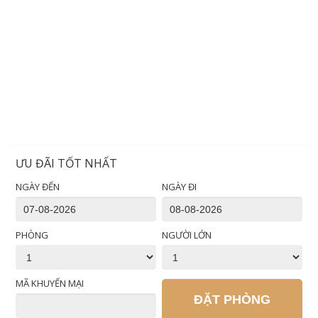
ƯU ĐÃI TỐT NHẤT
NGÀY ĐẾN
NGÀY ĐI
PHÒNG
NGƯỜI LỚN
MÃ KHUYẾN MẠI
ĐẶT PHÒNG