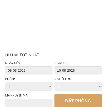
ƯU ĐÃI TỐT NHẤT
NGÀY ĐẾN
NGÀY ĐI
PHÒNG
NGƯỜI LỚN
MÃ KHUYẾN MẠI
ĐẶT PHÒNG