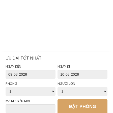
ƯU ĐÃI TỐT NHẤT
NGÀY ĐẾN
NGÀY ĐI
PHÒNG
NGƯỜI LỚN
MÃ KHUYẾN MẠI
ĐẶT PHÒNG