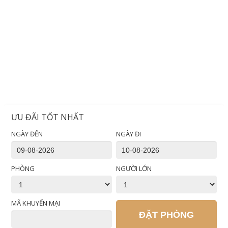
ƯU ĐÃI TỐT NHẤT
NGÀY ĐẾN
NGÀY ĐI
PHÒNG
NGƯỜI LỚN
MÃ KHUYẾN MẠI
ĐẶT PHÒNG