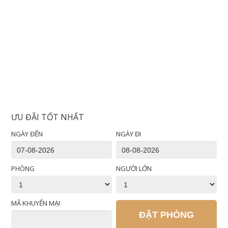
ƯU ĐÃI TỐT NHẤT
NGÀY ĐẾN
NGÀY ĐI
PHÒNG
NGƯỜI LỚN
MÃ KHUYẾN MẠI
ĐẶT PHÒNG