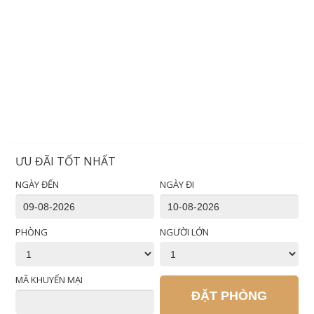
ƯU ĐÃI TỐT NHẤT
NGÀY ĐẾN
NGÀY ĐI
PHÒNG
NGƯỜI LỚN
MÃ KHUYẾN MẠI
ĐẶT PHÒNG