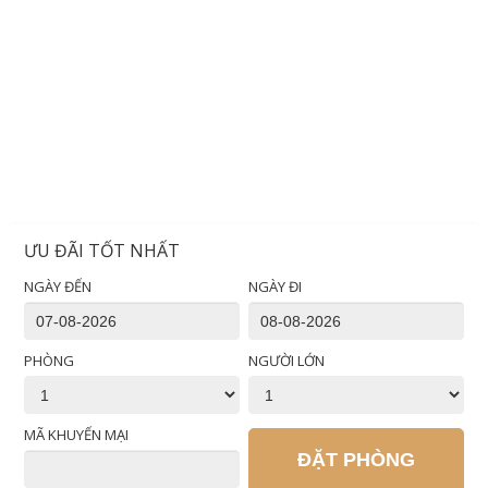
ƯU ĐÃI TỐT NHẤT
NGÀY ĐẾN
NGÀY ĐI
PHÒNG
NGƯỜI LỚN
MÃ KHUYẾN MẠI
ĐẶT PHÒNG