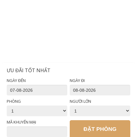
ƯU ĐÃI TỐT NHẤT
NGÀY ĐẾN
NGÀY ĐI
PHÒNG
NGƯỜI LỚN
MÃ KHUYẾN MẠI
ĐẶT PHÒNG