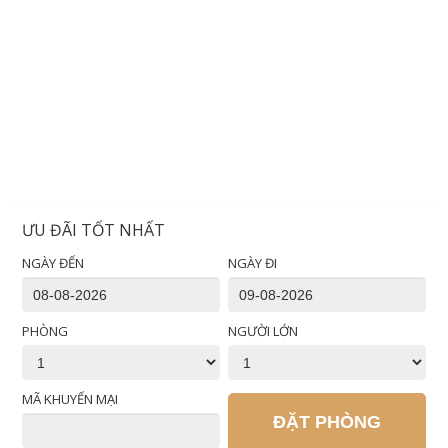
ƯU ĐÃI TỐT NHẤT
NGÀY ĐẾN
NGÀY ĐI
PHÒNG
NGƯỜI LỚN
MÃ KHUYẾN MẠI
ĐẶT PHÒNG