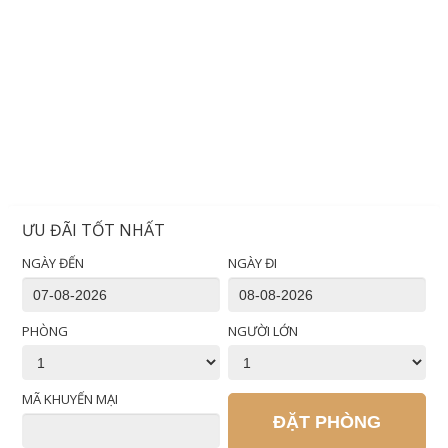
ƯU ĐÃI TỐT NHẤT
NGÀY ĐẾN
NGÀY ĐI
PHÒNG
NGƯỜI LỚN
MÃ KHUYẾN MẠI
ĐẶT PHÒNG