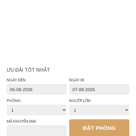
ƯU ĐÃI TỐT NHẤT
NGÀY ĐẾN
NGÀY ĐI
PHÒNG
NGƯỜI LỚN
MÃ KHUYẾN MẠI
ĐẶT PHÒNG