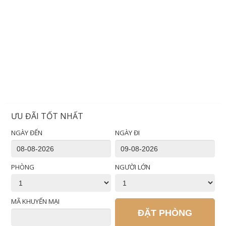
ƯU ĐÃI TỐT NHẤT
NGÀY ĐẾN
NGÀY ĐI
PHÒNG
NGƯỜI LỚN
MÃ KHUYẾN MẠI
ĐẶT PHÒNG