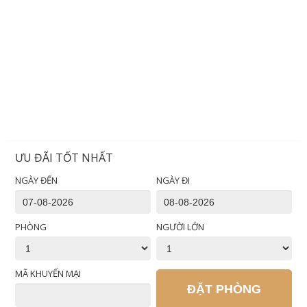
ƯU ĐÃI TỐT NHẤT
NGÀY ĐẾN
NGÀY ĐI
PHÒNG
NGƯỜI LỚN
MÃ KHUYẾN MẠI
ĐẶT PHÒNG