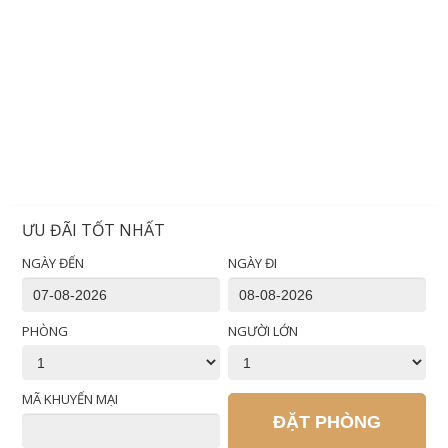
ƯU ĐÃI TỐT NHẤT
NGÀY ĐẾN
NGÀY ĐI
PHÒNG
NGƯỜI LỚN
MÃ KHUYẾN MẠI
ĐẶT PHÒNG