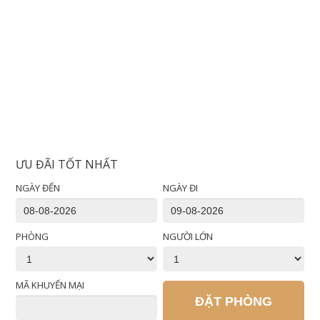
ƯU ĐÃI TỐT NHẤT
NGÀY ĐẾN
NGÀY ĐI
PHÒNG
NGƯỜI LỚN
MÃ KHUYẾN MẠI
ĐẶT PHÒNG