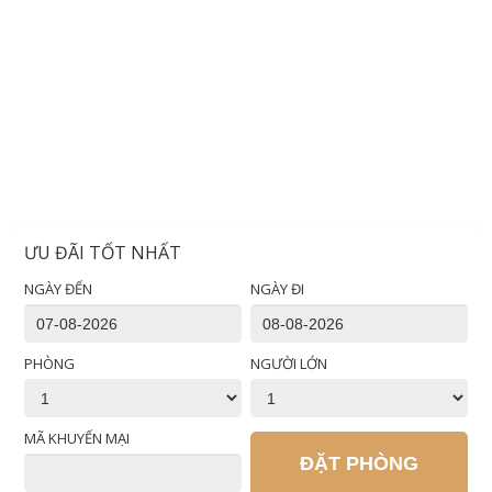
ƯU ĐÃI TỐT NHẤT
NGÀY ĐẾN
NGÀY ĐI
PHÒNG
NGƯỜI LỚN
MÃ KHUYẾN MẠI
ĐẶT PHÒNG