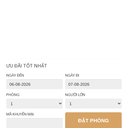
ƯU ĐÃI TỐT NHẤT
NGÀY ĐẾN
NGÀY ĐI
PHÒNG
NGƯỜI LỚN
MÃ KHUYẾN MẠI
ĐẶT PHÒNG