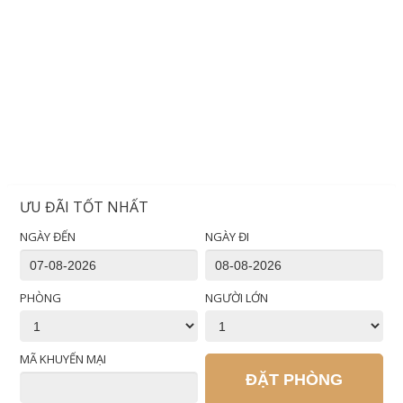
ƯU ĐÃI TỐT NHẤT
NGÀY ĐẾN
NGÀY ĐI
PHÒNG
NGƯỜI LỚN
MÃ KHUYẾN MẠI
ĐẶT PHÒNG