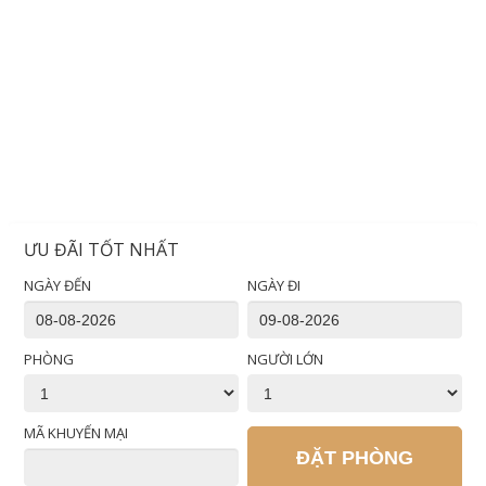
ƯU ĐÃI TỐT NHẤT
NGÀY ĐẾN
NGÀY ĐI
PHÒNG
NGƯỜI LỚN
MÃ KHUYẾN MẠI
ĐẶT PHÒNG