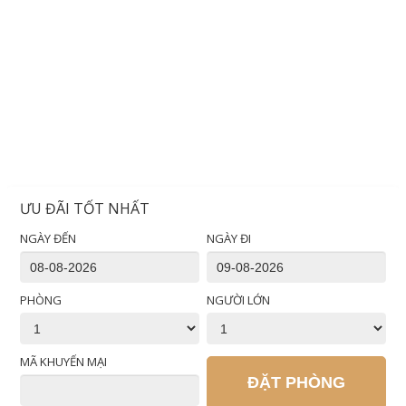
ƯU ĐÃI TỐT NHẤT
NGÀY ĐẾN
NGÀY ĐI
PHÒNG
NGƯỜI LỚN
MÃ KHUYẾN MẠI
ĐẶT PHÒNG