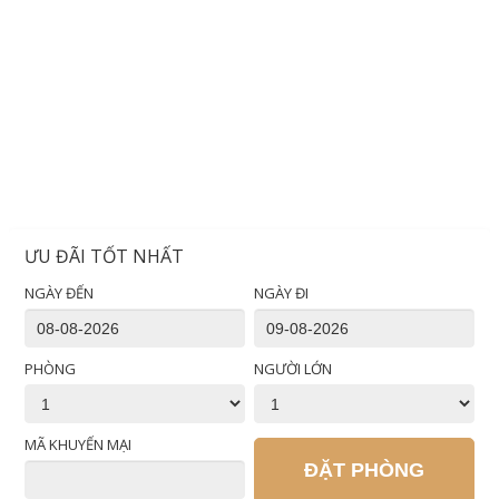
ƯU ĐÃI TỐT NHẤT
NGÀY ĐẾN
NGÀY ĐI
PHÒNG
NGƯỜI LỚN
MÃ KHUYẾN MẠI
ĐẶT PHÒNG