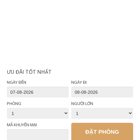
ƯU ĐÃI TỐT NHẤT
NGÀY ĐẾN
NGÀY ĐI
PHÒNG
NGƯỜI LỚN
MÃ KHUYẾN MẠI
ĐẶT PHÒNG