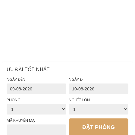
ƯU ĐÃI TỐT NHẤT
NGÀY ĐẾN
NGÀY ĐI
PHÒNG
NGƯỜI LỚN
MÃ KHUYẾN MẠI
ĐẶT PHÒNG