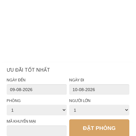
ƯU ĐÃI TỐT NHẤT
NGÀY ĐẾN
NGÀY ĐI
PHÒNG
NGƯỜI LỚN
MÃ KHUYẾN MẠI
ĐẶT PHÒNG