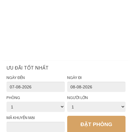
ƯU ĐÃI TỐT NHẤT
NGÀY ĐẾN
NGÀY ĐI
PHÒNG
NGƯỜI LỚN
MÃ KHUYẾN MẠI
ĐẶT PHÒNG