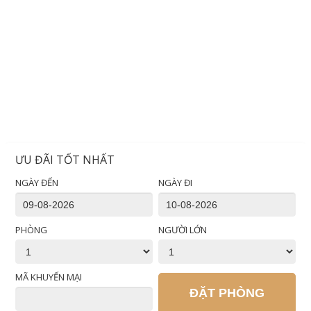
ƯU ĐÃI TỐT NHẤT
NGÀY ĐẾN
NGÀY ĐI
PHÒNG
NGƯỜI LỚN
MÃ KHUYẾN MẠI
ĐẶT PHÒNG