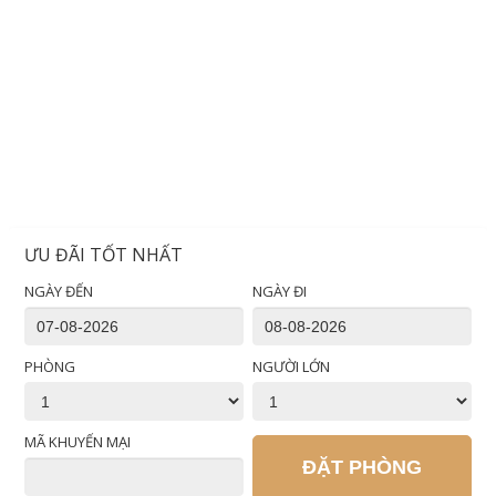
ƯU ĐÃI TỐT NHẤT
NGÀY ĐẾN
NGÀY ĐI
PHÒNG
NGƯỜI LỚN
MÃ KHUYẾN MẠI
ĐẶT PHÒNG