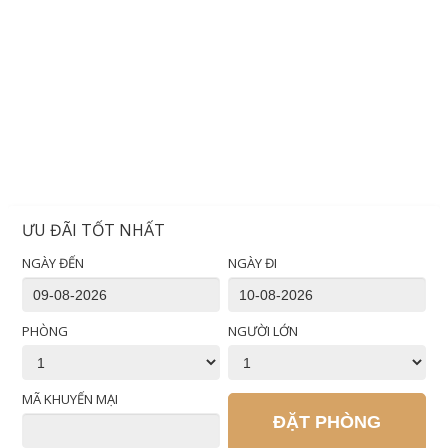
ƯU ĐÃI TỐT NHẤT
NGÀY ĐẾN
NGÀY ĐI
PHÒNG
NGƯỜI LỚN
MÃ KHUYẾN MẠI
ĐẶT PHÒNG