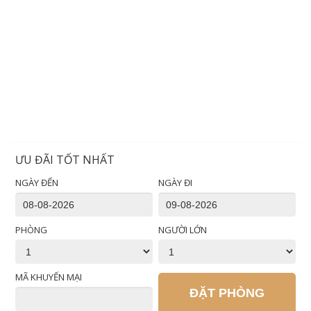
ƯU ĐÃI TỐT NHẤT
NGÀY ĐẾN
NGÀY ĐI
PHÒNG
NGƯỜI LỚN
MÃ KHUYẾN MẠI
ĐẶT PHÒNG