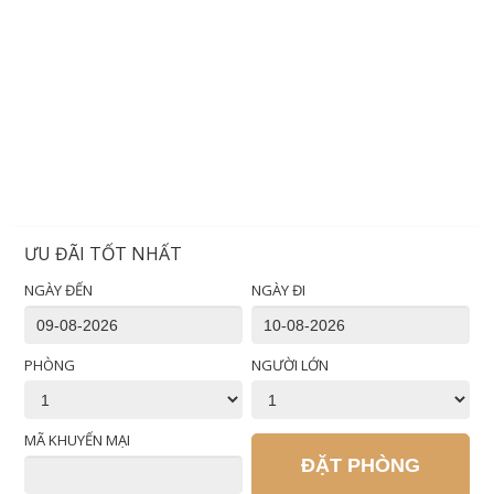
ƯU ĐÃI TỐT NHẤT
NGÀY ĐẾN
NGÀY ĐI
PHÒNG
NGƯỜI LỚN
MÃ KHUYẾN MẠI
ĐẶT PHÒNG