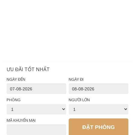
ƯU ĐÃI TỐT NHẤT
NGÀY ĐẾN
NGÀY ĐI
PHÒNG
NGƯỜI LỚN
MÃ KHUYẾN MẠI
ĐẶT PHÒNG