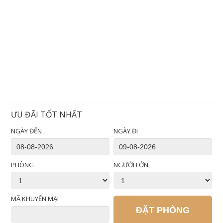
ƯU ĐÃI TỐT NHẤT
NGÀY ĐẾN
NGÀY ĐI
PHÒNG
NGƯỜI LỚN
MÃ KHUYẾN MẠI
ĐẶT PHÒNG