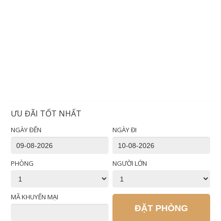
ƯU ĐÃI TỐT NHẤT
NGÀY ĐẾN
NGÀY ĐI
PHÒNG
NGƯỜI LỚN
MÃ KHUYẾN MẠI
ĐẶT PHÒNG